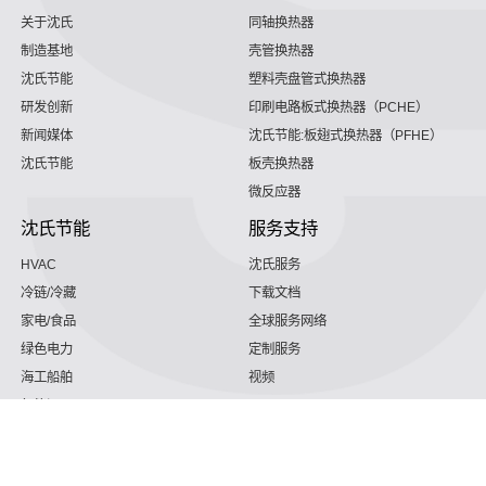
关于沈氏
同轴换热器
制造基地
壳管换热器
沈氏节能
塑料壳盘管式换热器
研发创新
印刷电路板式换热器（PCHE）
新闻媒体
沈氏节能:板翅式换热器（PFHE）
沈氏节能
板壳换热器
微反应器
沈氏节能
服务支持
HVAC
沈氏服务
冷链/冷藏
下载文档
家电/食品
全球服务网络
绿色电力
定制服务
海工船舶
视频
氢能源
子公司
沈氏节能:航空 & 航天
杭州微控
动力总成
浙江微智源