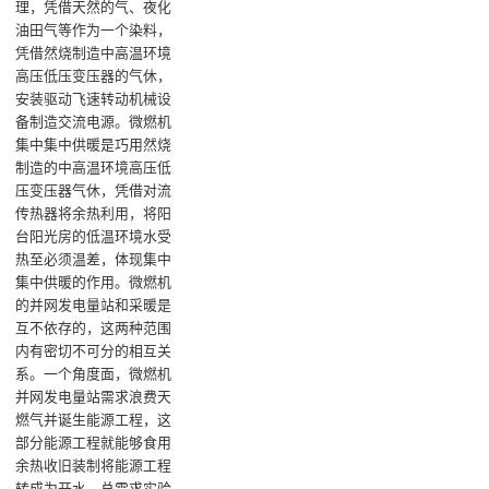
理，凭借天然的气、夜化
油田气等作为一个染料，
凭借然烧制造中高温环境
高压低压变压器的气休，
安装驱动飞速转动机械设
备制造交流电源。微燃机
集中集中供暖是巧用然烧
制造的中高温环境高压低
压变压器气休，凭借对流
传热器将余热利用，将阳
台阳光房的低温环境水受
热至必须温差，体现集中
集中供暖的作用。微燃机
的并网发电量站和采暖是
互不依存的，这两种范围
内有密切不可分的相互关
系。一个角度面，微燃机
并网发电量站需求浪费天
燃气并诞生能源工程，这
部分能源工程就能够食用
余热收旧装制将能源工程
转成为开水，总需求实验