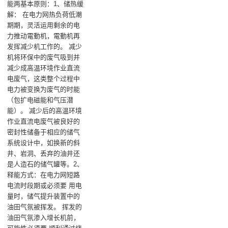
能两基本原则：‌1、储热缓
解‌： 在电力网热负荷低潮
期期，灵活运用剩余的电
力推动電動机，電動机再
发挥减少机工作的‌。 减少
机将环保中的废气吸到并
减少成高温环境作业直流
电废气，这类整个过程中
电力被变换为废气的时能
（包扩电磁能和气压潜
能）‌。 减少后的高温环境
作业直流电废气被良好的
密封性储备于相应的储气
系统设计中，如换新的斜
井、岩洞、丢弃的油井还
是人造石的储气罐等‌。‌2、
释能方式‌：在电力网短路
电流时段期或必须要 用电
量时，储气提升装置中的
油田气氛被挥发‌。 挥发的
油田气氛渗入增长机前，