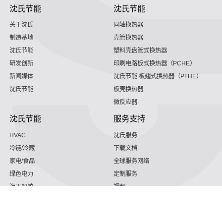
沈氏节能
沈氏节能
关于沈氏
同轴换热器
制造基地
壳管换热器
沈氏节能
塑料壳盘管式换热器
研发创新
印刷电路板式换热器（PCHE）
新闻媒体
沈氏节能:板翅式换热器（PFHE）
沈氏节能
板壳换热器
微反应器
沈氏节能
服务支持
HVAC
沈氏服务
冷链/冷藏
下载文档
家电/食品
全球服务网络
绿色电力
定制服务
海工船舶
视频
氢能源
子公司
沈氏节能:航空 & 航天
杭州微控